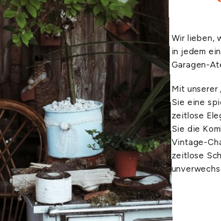
Wir lieben, 
in jedem ein
Garagen-Atel
Mit unserer
Sie eine spi
zeitlose El
Sie die Kom
Vintage-Cha
zeitlose Sc
unverwechse